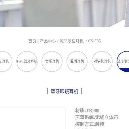
首页
/
产品中心
/
蓝牙眼镜耳机
/
CS-F06
牙耳机
TWS蓝牙耳机
音乐耳机
监听耳机
对讲机耳机
蓝牙眼
蓝牙眼镜耳机
材质:TR900
声道系统:无线立体声
控制方式:触模