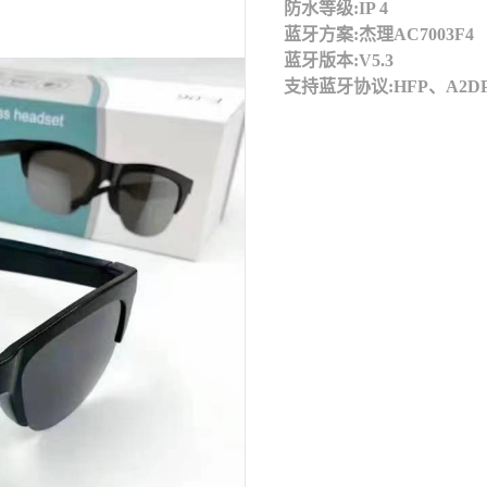
防水等级:IP 4
蓝牙方案:杰理AC7003F4
蓝牙版本:V5.3
支持蓝牙协议:HFP、A2DP