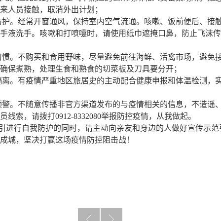
来人员接触，取消外出计划；
防护。经常开窗通风，保持室内空气流通。咳嗽、饭前便后、接
手液洗手。咳嗽和打喷嚏时，请使用纸巾遮掩口鼻，防止飞沫传
习惯。不购买和食用野味，尽量避免前往海鲜、活禽市场，避免
确保煮熟，处理生食和熟食的切菜板及刀具要分开；
隔离。有疫情严重地区旅居史的主动配合健康申报和体温检测，
预警。不随意传播非官方渠道发布的与疫情相关的信息，不造谣
线索，请拨打0912-8332080举报防控疫情，从我做起。
引进行自我防护的同时，请主动向亲友和身边的人做好宣传示范
成城，坚决打赢这场疫情防控阻击战！