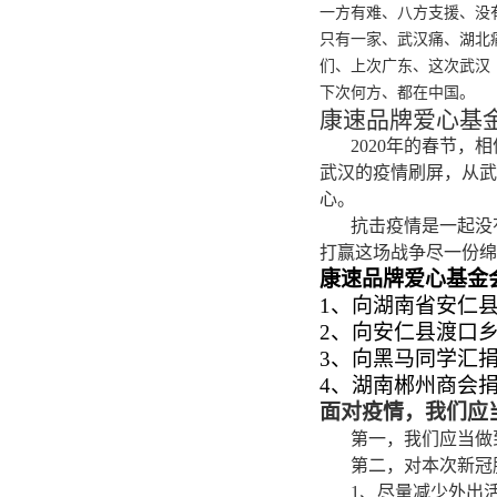
一方有难
、
八方支援
、
没
只有一家
、
武汉痛
、
湖北
们
、
上次广东
、
这次武汉
下次何方
、
都在中国
。
康速品牌爱心基
2020年的春节
武汉的疫情刷屏，从武
心。
抗击疫情是一起没
打赢这场战争尽一份绵
康速品牌爱心基金
1、向湖南省安仁县
2、
向安仁县渡口乡
3、
向黑马同学汇捐赠
4、
湖南郴州商会捐赠
面对疫情，我们应
第一，我们应当做
第二，对本次新冠
1、尽量减少外出