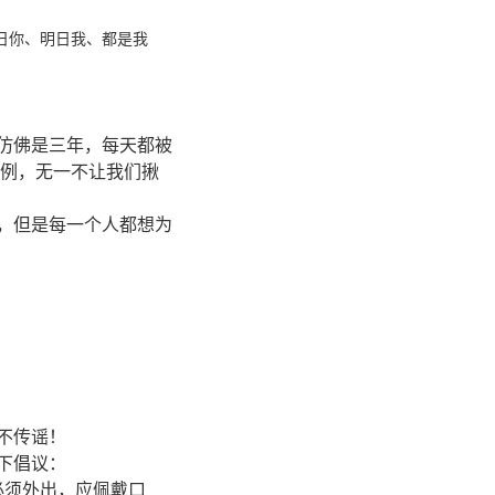
日你
、
明日我
、
都是我
天仿佛是三年，每天都被
例，无一不让我们揪
，但是每一个人都想为
不传谣！
下倡议：
必须外出，应佩戴口