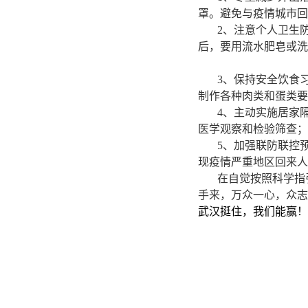
罩。避免与疫情城市回
2、注意个人卫生
后，要用流水肥皂或洗
3、保持安全饮食
制作各种肉类和蛋类要
4、主动实施居家
医学观察
和检
验筛查；
5、加强联防联控
现疫情严重地区回来人员
在自觉按照科学指
手来，万众一心，众志
武汉挺住，我们能赢！