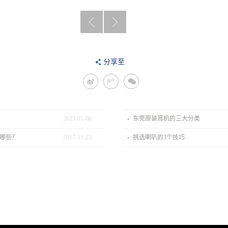
一篇：
一篇：
分享至
引人深
不知道
思的品
就要被
质监
淘汰
2023
-
01
-
06
东莞原装耳机的三大分类
控，魅
了，传
哪些？
2017
-
11
-
23
挑选喇叭的3个技巧
族Flow
统耳机
耳机召
厂商的
回。
突破口